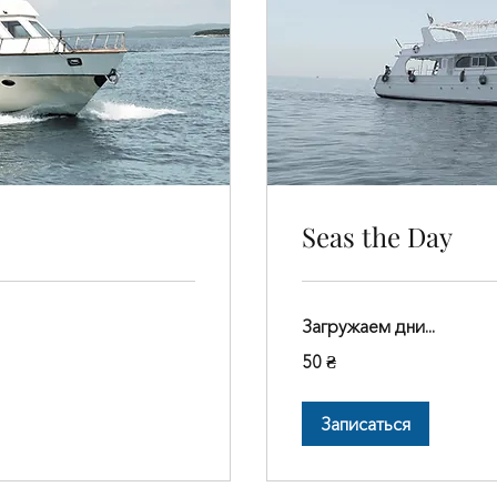
Seas the Day
Загружаем дни...
50
50 ₴
украинских
гривен
Записаться