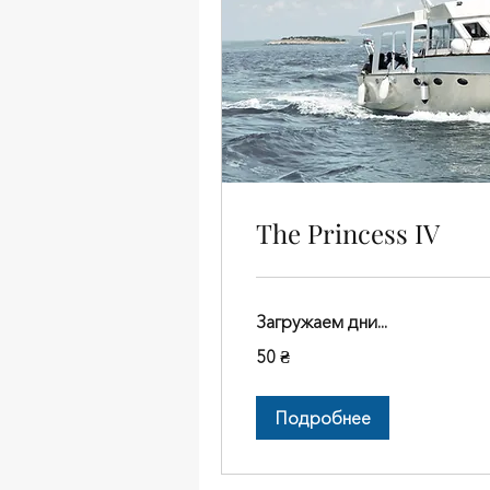
The Princess IV
Загружаем дни...
50
50 ₴
украинских
гривен
Подробнее