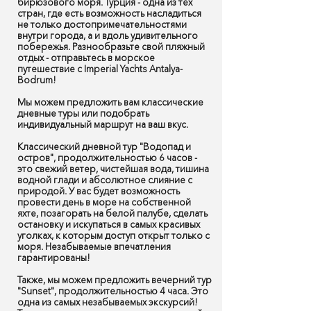
бирюзового моря. Турция - одна из тех
стран, где есть возможность насладиться
не только достопримечательностями
внутри города, а и вдоль удивительного
побережья. Разнообразьте свой пляжный
отдых - отправьтесь в морское
путешествие с
Imperial Yachts Antalya-
Bodrum
!
Мы можем предложить вам классические
дневные туры или подобрать
индивидуальный маршрут на ваш вкус.
Классический дневной тур "Водопад и
остров"
, продолжительностью 6 часов -
это свежий ветер, чистейшая вода, тишина
водной глади и абсолютное слияние с
природой. У вас будет возможность
провести день в море на собственной
яхте, позагорать на белой палубе, сделать
остановку и искупаться в самых красивых
уголках, к которым доступ открыт только с
моря. Незабываемые впечатления
гарантированы!
Также, мы можем предложить
вечерний тур
"Sunset"
, продолжительностью 4 часа. Это
одна из самых незабываемых экскурсий!