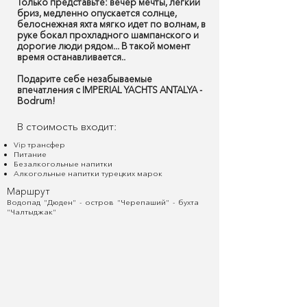
Только представьте: вечер мечты, легкий
бриз, медленно опускается солнце,
белоснежная яхта мягко идет по волнам, в
руке бокал прохладного шампанского и
дорогие люди рядом... В такой момент
время останавливается..
Подарите себе незабываемые
впечатления с IMPERIAL YACHTS ANTALYA -
Bodrum!
В стоимость входит:
Vip трансфер
Питание
Безалкогольные напитки
Алкогольные напитки турецких марок
Маршрут
Водопад "Дюден" - остров "Черепаший" - бухта
"Чалтыджак"