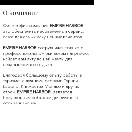
О компании
Философия компании
EMPIRE HARBOR
-
это обеспечить несравненный сервис,
даже для самых искушенных клиентов.
EMPIRE HARBOR
сотрудничая только с
профессиональным экипажем напрямую,
найдет вам яхту вашей мечты для
незабываемого отдыха.
Благодаря большому опыту работы в
туризме, с лучшими отелями Турции,
Европы, Княжества Монако и других
стран,
EMPIRE HARBOR
, является
безусловным выбором для лучшего
отдыха в Турции.
Мы серьезно относимся к защите вашей
конфиденциальности. Мы гарантируем
приватность и не разглашаем
информацию о наших гостях,